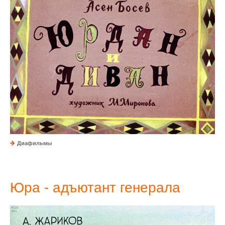
Диафильмы
Юра - адъютант генерала