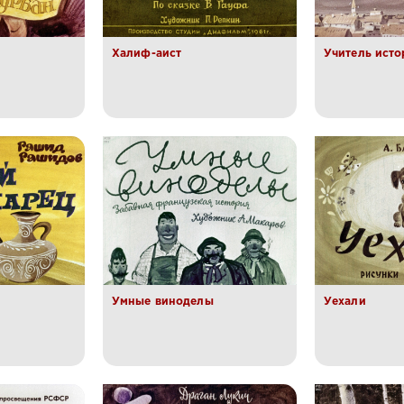
Халиф-аист
Учитель исто
Умные виноделы
Уехали