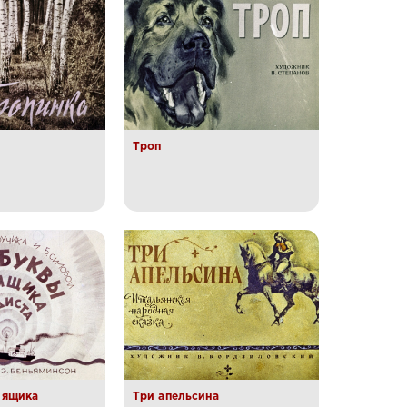
Троп
 ящика
Три апельсина