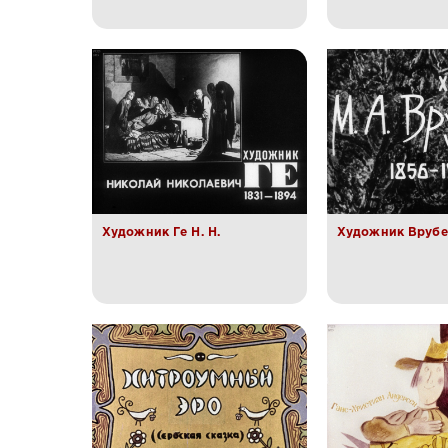
Художник Ге Н. Н.
Художник Врубел