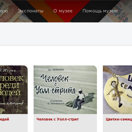
ную
Экспонаты
О музее
Помощь музею
людей
Человек с Уолл-стрит
Цветик-семиц