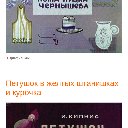
Диафильмы
Петушок в желтых штанишках
и курочка