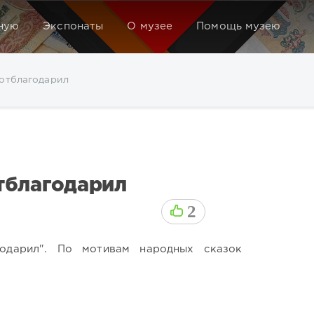
ную
Экспонаты
О музее
Помощь музею
 отблагодарил
тблагодарил
2
одарил". По мотивам народных сказок