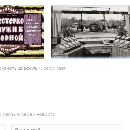
скачать диафильм
,
ссср
,
ussr
 связь о своей новости.