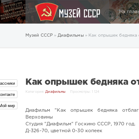
На глав
Музей СССР
»
Диафильмы
» Как опрышек бедняка
Как опрышек бедняка о
ассники
Категория:
Диафильмы
Просмотры: 1 124
контакте
Мой мир
Диафильм "Как опрышек бедняка отблаг
Верховины
Студия "Диафильм" Госкино СССР, 1970 год.
Д-326-70, цветной 0-30 копеек