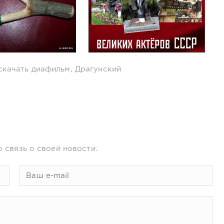
скачать диафильм
,
Драгунский
 связь о своей новости.