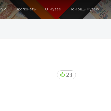
ную
Экспонаты
О музее
Помощь музею
23