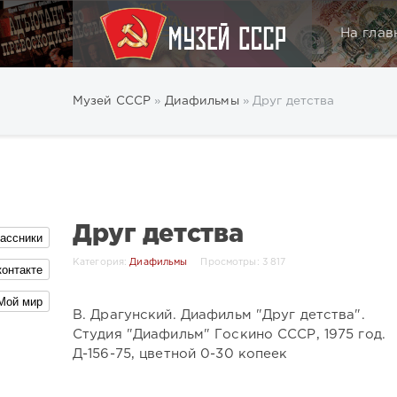
На глав
Музей СССР
»
Диафильмы
» Друг детства
Друг детства
ассники
Категория:
Диафильмы
Просмотры: 3 817
контакте
Мой мир
В. Драгунский. Диафильм "Друг детства".
Студия "Диафильм" Госкино СССР, 1975 год.
Д-156-75, цветной 0-30 копеек