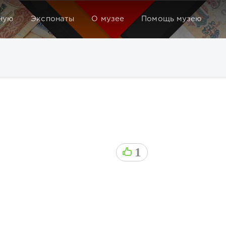
ную
Экспонаты
О музее
Помощь музею
1