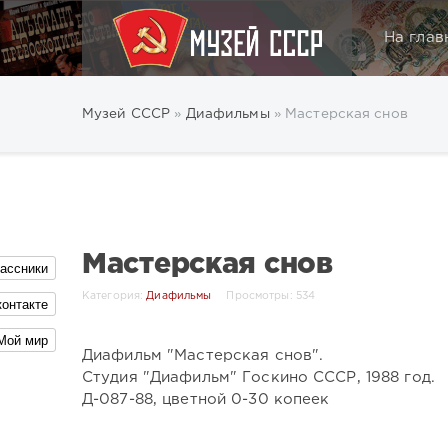
На глав
Музей СССР
»
Диафильмы
» Мастерская снов
Мастерская снов
ассники
Категория:
Диафильмы
Просмотры: 534
контакте
Мой мир
Диафильм "Мастерская снов".
Студия "Диафильм" Госкино СССР, 1988 год.
Д-087-88, цветной 0-30 копеек