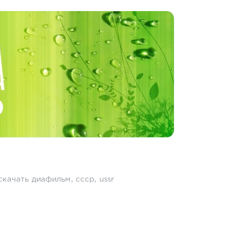
скачать диафильм
,
ссср
,
ussr