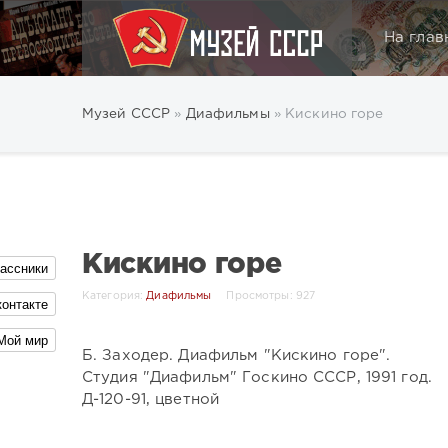
На глав
Музей СССР
»
Диафильмы
» Кискино горе
Кискино горе
ассники
Категория:
Диафильмы
Просмотры: 927
контакте
Мой мир
Б. Заходер. Диафильм "Кискино горе".
Студия "Диафильм" Госкино СССР, 1991 год.
Д-120-91, цветной