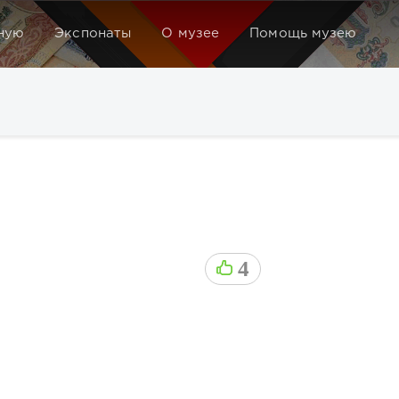
ную
Экспонаты
О музее
Помощь музею
4