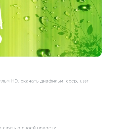
ильм HD
,
скачать диафильм
,
ссср
,
ussr
 связь о своей новости.