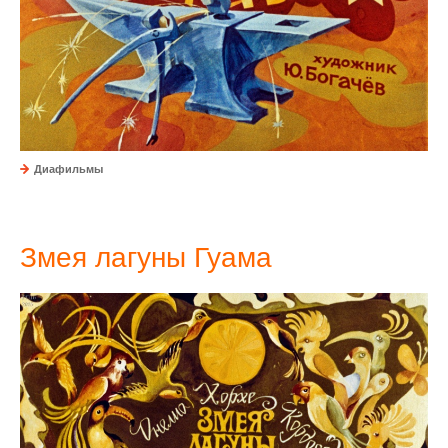
Диафильмы
Змея лагуны Гуама