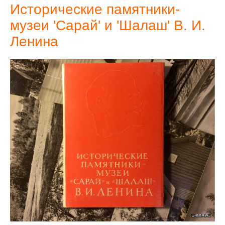
Исторические памятники-
музеи 'Сарай' и 'Шалаш' В. И.
Ленина