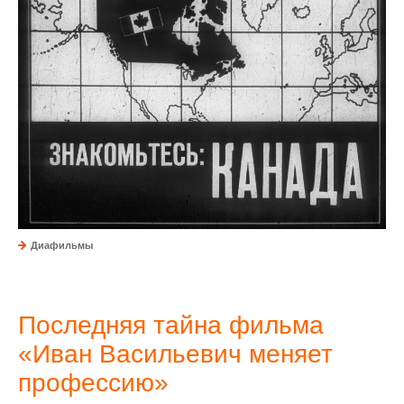
Диафильмы
Последняя тайна фильма
«Иван Васильевич меняет
профессию»