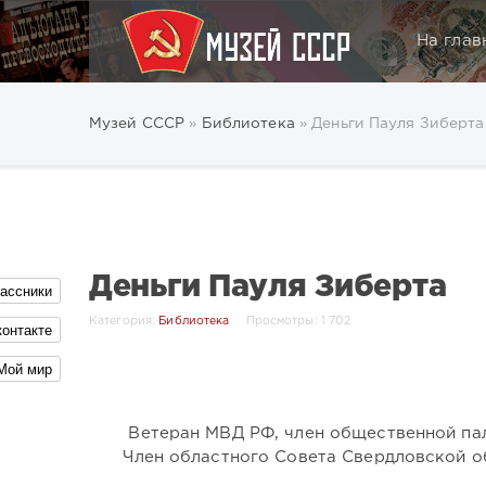
На глав
Музей СССР
»
Библиотека
» Деньги Пауля Зиберта
Деньги Пауля Зиберта
ассники
Категория:
Библиотека
Просмотры: 1 702
контакте
Мой мир
Ветеран МВД РФ, член общественной па
Член областного Совета Свердловской о