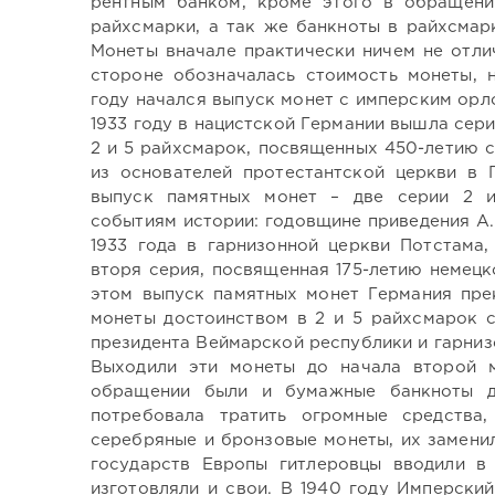
рентным банком, кроме этого в обращени
райхсмарки, а так же банкноты в райхсмар
Монеты вначале практически ничем не отли
стороне обозначалась стоимость монеты, 
году начался выпуск монет с имперским орл
1933 году в нацистской Германии вышла сер
2 и 5 райхсмарок, посвященных 450-летию 
из основателей протестантской церкви в 
выпуск памятных монет – две серии 2 и
событиям истории: годовщине приведения А.
1933 года в гарнизонной церкви Потстама,
вторя серия, посвященная 175-летию немец
этом выпуск памятных монет Германия пре
монеты достоинством в 2 и 5 райхсмарок 
президента Веймарской республики и гарниз
Выходили эти монеты до начала второй м
обращении были и бумажные банкноты д
потребовала тратить огромные средства,
серебряные и бронзовые монеты, их замени
государств Европы гитлеровцы вводили в
изготовляли и свои. В 1940 году Имперски