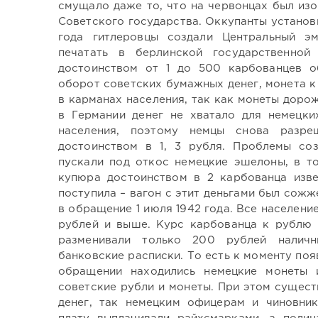
смущало даже то, что на червонцах был изо
Советского государства. Оккупанты установи
года гитлеровцы создали Центральный эм
печатать в берлинской государственной
достоинством от 1 до 500 карбованцев об
оборот советских бумажных денег, монета к
в карманах населения, так как монеты дор
в Германии денег не хватало для немецки
населения, поэтому немцы снова разр
достоинством в 1, 3 рубля. Проблемы соз
пускали под откос немецкие эшелоны, в то
купюра достоинством в 2 карбованца изве
поступила – вагон с этит деньгами был сож
в обращение 1 июля 1942 года. Все населени
рублей и выше. Курс карбованца к рублю 
разменивали только 200 рублей наличн
банковские расписки. То есть к моменту поя
обращении находились немецкие монеты и
советские рубли и монеты. При этом сущес
денег, так немецким офицерам и чиновни