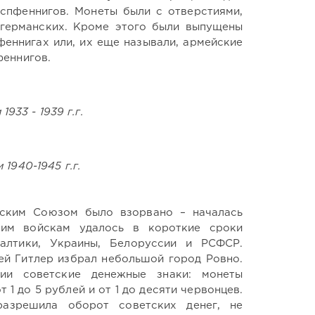
спфеннигов. Монеты были с отверстиями,
германских. Кроме этого были выпущены
еннигах или, их еще называли, армейские
феннигов.
933 - 1939 г.г.
1940-1945 г.г.
тским Союзом было взорвано – началась
ким войскам удалось в короткие сроки
алтики, Украины, Белоруссии и РСФСР.
ей Гитлер избрал небольшой город Ровно.
и советские денежные знаки: монеты
 1 до 5 рублей и от 1 до десяти червонцев.
разрешила оборот советских денег, не