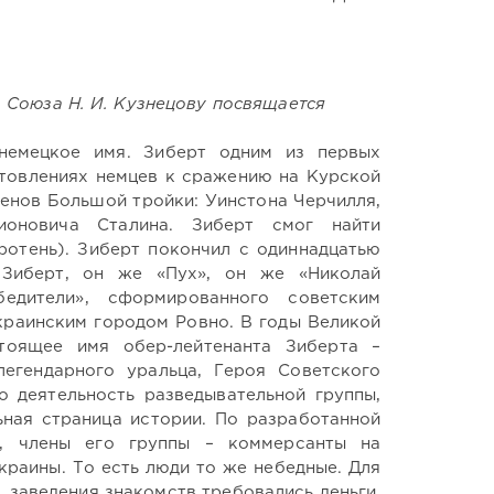
 Союза Н. И. Кузнецову посвящается
немецкое имя. Зиберт одним из первых
товлениях немцев к сражению на Курской
ленов Большой тройки: Уинстона Черчилля,
оновича Сталина. Зиберт смог найти
отень). Зиберт покончил с одиннадцатью
 Зиберт, он же «Пух», он же «Николай
едители», сформированного советским
раинским городом Ровно. В годы Великой
тоящее имя обер-лейтенанта Зиберта –
егендарного уральца, Героя Советского
о деятельность разведывательной группы,
ьная страница истории. По разработанной
к, члены его группы – коммерсанты на
раины. То есть люди то же небедные. Для
 заведения знакомств требовались деньги.