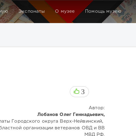
ную
Экспонаты
О музее
Помощь музею
3
Автор:
Лобанов Олег Геннадьевич,
латы Городского округа Верх-Нейвинский,
бластной организации ветеранов ОВД и ВВ
МВД РФ.