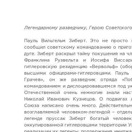
Легендарному разведчику, Герою Советского
Пауль Вильгельм Зиберт. Это не просто 
сообщил советскому командованию о приго
дуге. Зиберт раскрыл тайну покушения на ч
Франклина Рузвельта и Иосифа Виссари
гитлеровскую резиденцию «Вервольф» (обор
высшими офицерами-гитлеровцами. Пауль
Грачев», он же разведчик отряда «Поб
командованием и дислоцировавшемся под ук
Отечественной очень немногие знали нас
Николай Иванович Кузнецов. О подвигах л
Союза написано очень много. Действительн
возглавляемой человеком-легендой – отдел
легенде пруссак Зиберт богатый челове
оккупированной гитлеровцами территории Ук
реализации их легенды, поддержания имиджа,