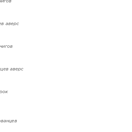
нигов
ев аверс
нигов
цев аверс
рок
ованцев