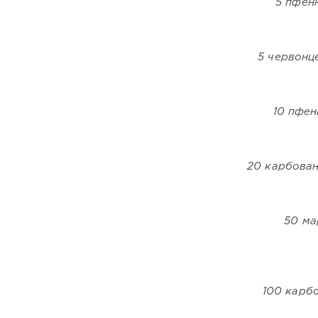
5 пфен
5 червонц
10 пфен
20 карбован
50 ма
100 карб