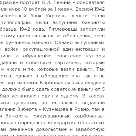
бражен портрет В.И. Ленина – основателя
ли курс 10 рублей за 1 марку. Весной 1942
иссионный банк Украины, деньги стали
 типографии. Были выпущены банкноты
разца 1942 года. Гитлеровцы запретили
 этому времени вышла из обращения, осев
оже бумажных банкнот. Однако выпущенных
х войск, оккупационной администрации и
ешили к обращению советские купюры
давали и советские партизаны, которые
м числе и те, которые везли деньги. Так
стна, однако в обращение она так и не
жен партизанами. Карбованцы были введены
е должно было сдать советские деньги от 5
был установлен один к одному. В кассах
ыми деньгами, за остальные выдавали
вления Зиберта – Кузнецова в Ровно, там в
 банкноты, оккупационные карбованцы,
твовала определенная иерархия оборотных
кам денежное довольствие и заработную