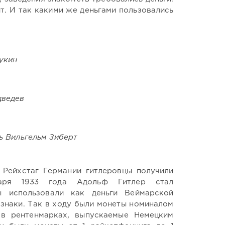
ит. И так какими же деньгами пользовались
Лукин
дведев
ль Вильгельм Зиберт
 Рейхстаг Германии гитлеровцы получили
аря 1933 года Адольф Гитлер стал
ы использовали как деньги Веймарской
 знаки. Так в ходу были монеты номиналом
 в рентенмарках, выпускаемые Немецким