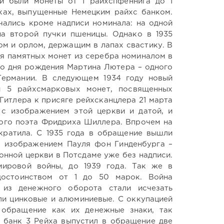
и были монеты от 1 райхспфеннига до 1
ках, выпущенные Немецким райхс банком.
чались кроме надписи номинала: на одной
на второй пучки пшеницы. Однако в 1935
ом и орлом, держащим в лапах свастику. В
ия памятных монет из серебра номиналом в
со дня рождения Мартина Лютера – одного
Германии. В следующем 1934 году новый
 5 райхсмарковых монет, посвященных
Гитлера к присяге рейхсканцлера 21 марта
 с изображением этой церкви и датой, и
кого поэта Фридриха Шиллера. Впрочем на
кратила. С 1935 года в обращение вышли
с изображением Пауля фон Гинденбурга –
онной церкви в Потсдаме уже без надписи.
ировой войны, до 1939 года. Так же в
остоинством от 1 до 50 марок. Война
 из денежного оборота стали исчезать
ли цинковые и алюминиевые. С оккупацией
 обращение как их денежные знаки, так
й банк 3 Рейха выпустил в обращение две