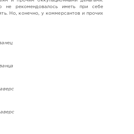
аям и прочим оккупационными деньгами.
ю не рекомендовалось иметь при себе
ять. Но, конечно, у коммерсантов и прочих
ванец
ванца
 аверс
 аверс